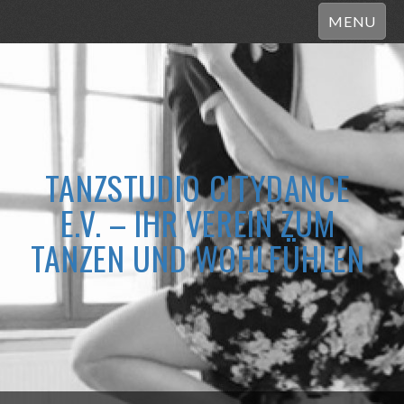
MENU
TANZSTUDIO CITYDANCE
E.V. – IHR VEREIN ZUM
TANZEN UND WOHLFÜHLEN