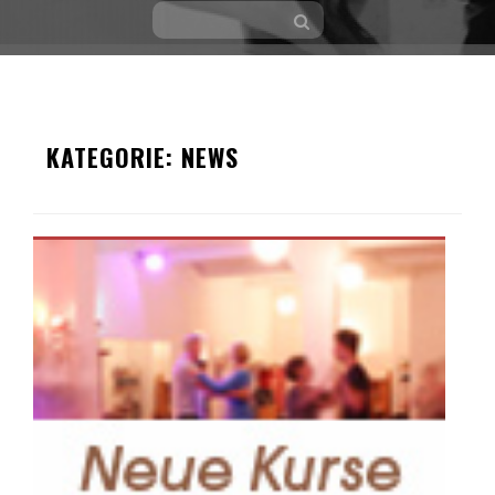
Skip
to
KATEGORIE:
NEWS
content