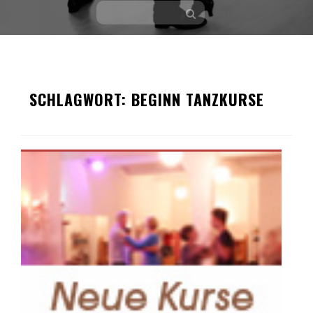
Skip
to
SCHLAGWORT:
BEGINN TANZKURSE
content