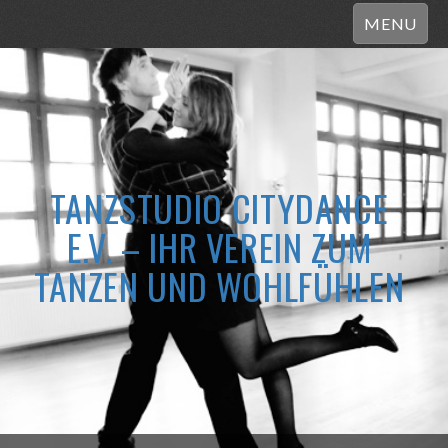
MENU
TANZSTUDIO CITYDANCE
E.V. – IHR VEREIN ZUM
TANZEN UND WOHLFÜHLEN