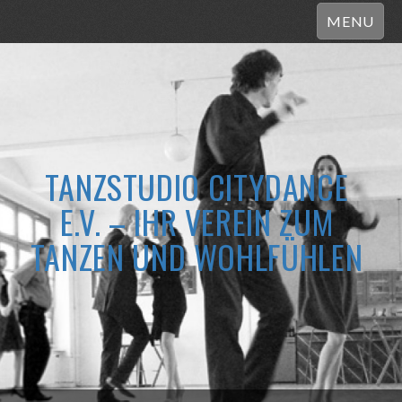
MENU
TANZSTUDIO CITYDANCE
E.V. – IHR VEREIN ZUM
TANZEN UND WOHLFÜHLEN