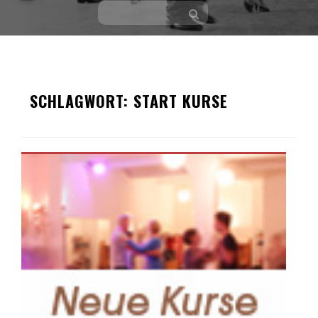
Skip
to
SCHLAGWORT:
START KURSE
content