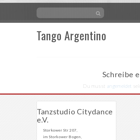
Tango Argentino
Skip
to
content
Schreibe 
Du musst
angemeldet
sei
Tanzstudio Citydance
e.V.
Storkower Str 207,
im Storkower Bogen,