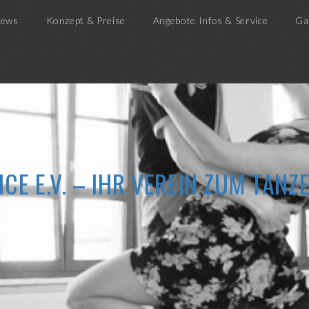
ews
Konzept & Preise
Angebote Infos & Service
Ga
CE E.V. – IHR VEREIN ZUM TAN