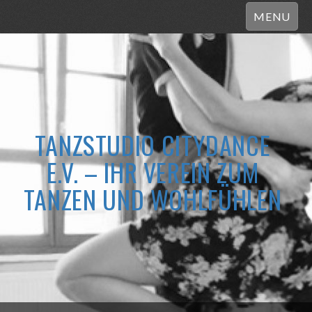
MENU
TANZSTUDIO CITYDANCE
E.V. – IHR VEREIN ZUM
TANZEN UND WOHLFÜHLEN