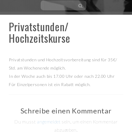
Privatstunden/
Skip
to
Hochzeitskurse
content
Privatstunden und Hochzeitsvorbereitung sind für 35€/
Std. am Wochenende möglich.
In der Woche auch bis 17.00 Uhr oder nach 22.00 Uhr
Für Einzelpersonen ist ein Rabatt möglich.
Schreibe einen Kommentar
Du musst
angemeldet
sein, um einen Kommentar
abzugeben.