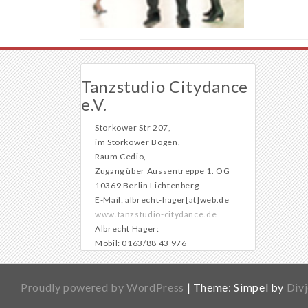
Tanzstudio Citydance
e.V.
Storkower Str 207,
im Storkower Bogen,
Raum Cedio,
Zugang über Aussentreppe 1. OG
10369 Berlin Lichtenberg
E-Mail: albrecht-hager[at]web.de
www.tanzstudio-citydance.de
Albrecht Hager:
Mobil: 0163/88 43 976
Proudly powered by WordPress
|
Theme: Simpel by
Divj