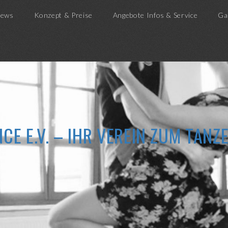
ews
Konzept & Preise
Angebote Infos & Service
Ga
CE E.V. – IHR VEREIN ZUM TAN