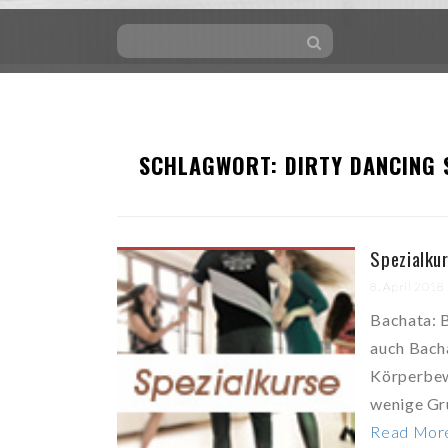
Skip
to
SCHLAGWORT:
DIRTY DANCING
content
Spezialku
8. April 2018
Bachata: 
auch Bacha
Körperbew
wenige Gru
Read Mor