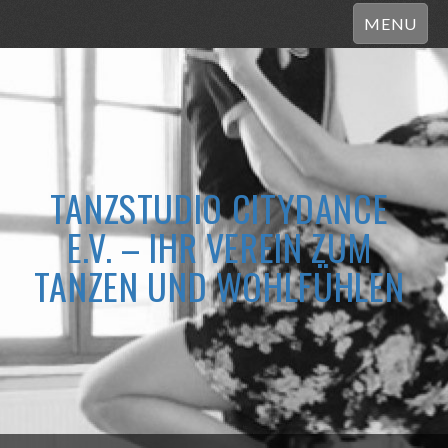
MENU
TANZSTUDIO CITYDANCE
E.V. – IHR VEREIN ZUM
TANZEN UND WOHLFÜHLEN