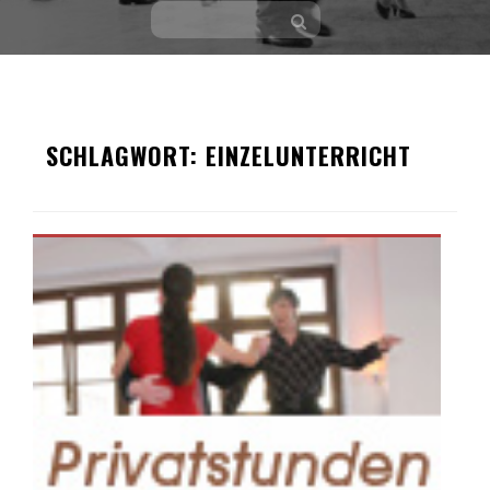
Skip
to
SCHLAGWORT:
EINZELUNTERRICHT
content