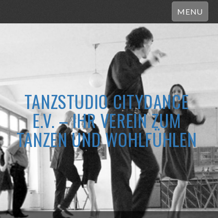
MENU
TANZSTUDIO CITYDANCE
E.V. – IHR VEREIN ZUM
TANZEN UND WOHLFÜHLEN