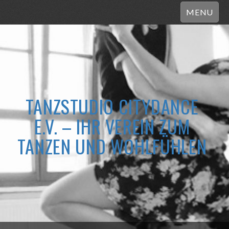
MENU
TANZSTUDIO CITYDANCE
E.V. – IHR VEREIN ZUM
TANZEN UND WOHLFÜHLEN