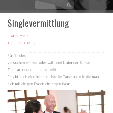
Singlevermittlung
Skip
to
content
8. APRIL 2017
ALBRECHTHAGER
Für Singles
versuchen wir vor oder während laufender Kurse
Tanzpartner/innen zu vermitteln.
Es gibt auch eine interne Liste im Tanzstudio,in die man
sich mit einigen Daten eintragen kann.