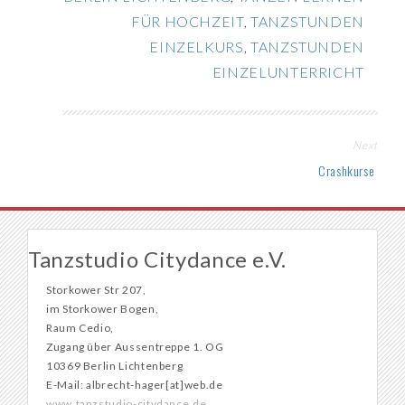
FÜR HOCHZEIT
,
TANZSTUNDEN
EINZELKURS
,
TANZSTUNDEN
EINZELUNTERRICHT
Post
Next
navigation
Crashkurse
Tanzstudio Citydance e.V.
Storkower Str 207,
im Storkower Bogen,
Raum Cedio,
Zugang über Aussentreppe 1. OG
10369 Berlin Lichtenberg
E-Mail: albrecht-hager[at]web.de
www.tanzstudio-citydance.de