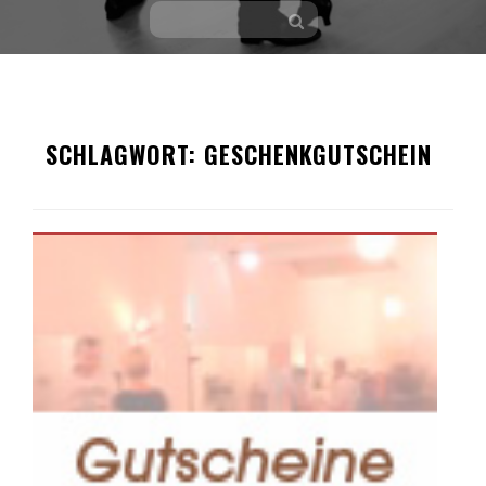
Skip
to
SCHLAGWORT:
GESCHENKGUTSCHEIN
content