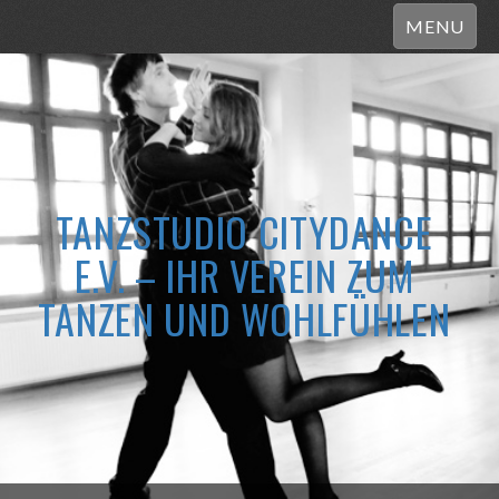
MENU
TANZSTUDIO CITYDANCE
E.V. – IHR VEREIN ZUM
TANZEN UND WOHLFÜHLEN