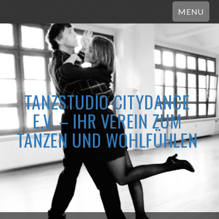
MENU
TANZSTUDIO CITYDANCE
E.V. – IHR VEREIN ZUM
TANZEN UND WOHLFÜHLEN