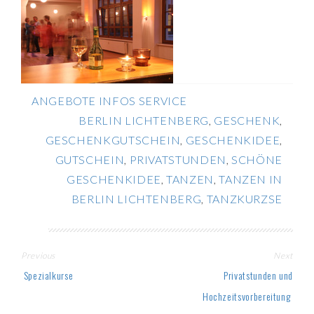
ANGEBOTE INFOS SERVICE
BERLIN LICHTENBERG
,
GESCHENK
,
GESCHENKGUTSCHEIN
,
GESCHENKIDEE
,
GUTSCHEIN
,
PRIVATSTUNDEN
,
SCHÖNE
GESCHENKIDEE
,
TANZEN
,
TANZEN IN
BERLIN LICHTENBERG
,
TANZKURZSE
Post
Previous
Next
navigation
Spezialkurse
Privatstunden und
Hochzeitsvorbereitung