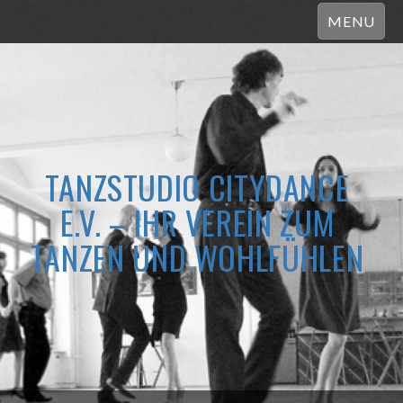
MENU
TANZSTUDIO CITYDANCE
E.V. – IHR VEREIN ZUM
TANZEN UND WOHLFÜHLEN