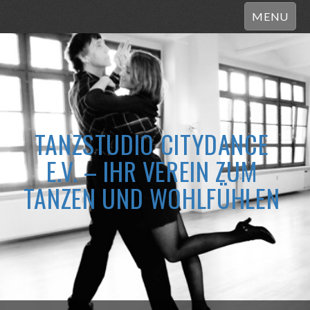
MENU
TANZSTUDIO CITYDANCE
E.V. – IHR VEREIN ZUM
TANZEN UND WOHLFÜHLEN