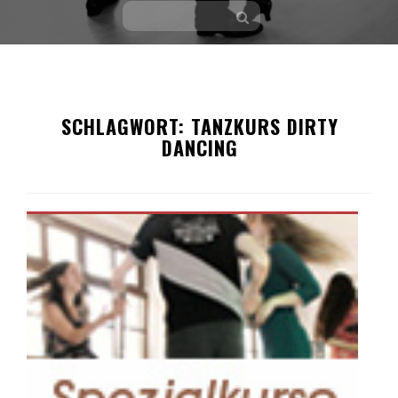
Skip
to
SCHLAGWORT:
TANZKURS DIRTY
content
DANCING